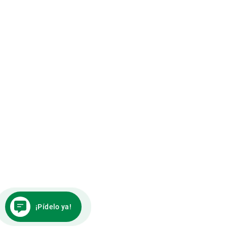
¡Pídelo ya!