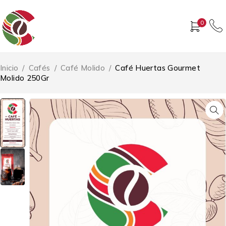
0
Inicio
/
Cafés
/
Café Molido
/
Café Huertas Gourmet
Molido 250Gr