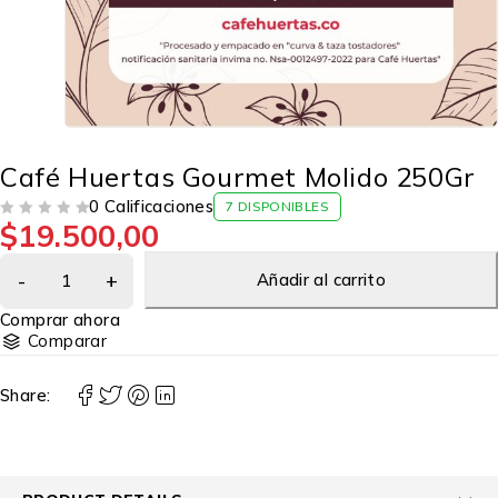
Café Huertas Gourmet Molido 250Gr
0 Calificaciones
7 DISPONIBLES
$
19.500,00
VALORADO CON
DE 5
Añadir al carrito
Comprar ahora
Comparar
Share: