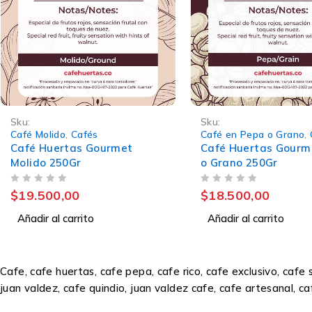
Sku:
Sku:
Café Molido
,
Cafés
Café en Pepa o Grano
,
Café Huertas Gourmet
Café Huertas Gourm
Molido 250Gr
o Grano 250Gr
VALORADO CON
DE 5
VALORADO CON
DE 5
$
19.500,00
$
18.500,00
Añadir al carrito
Añadir al carrito
Cafe, cafe huertas, cafe pepa, cafe rico, cafe exclusivo, caf
juan valdez, cafe quindio, juan valdez cafe, cafe artesanal, 