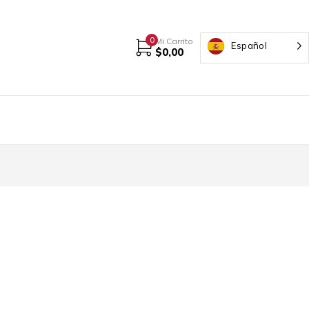
0
Mi Carrito
Español
$
0,00