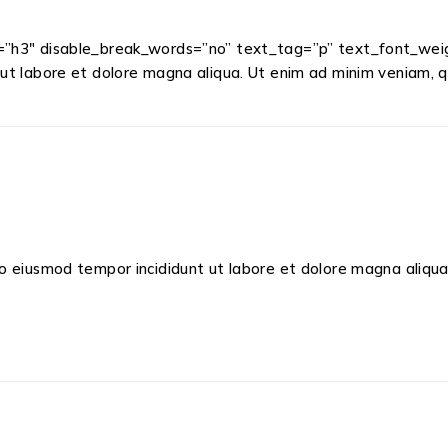
g=”h3″ disable_break_words=”no” text_tag=”p” text_font_weigh
 ut labore et dolore magna aliqua. Ut enim ad minim veniam, qu
do eiusmod tempor incididunt ut labore et dolore magna aliqua