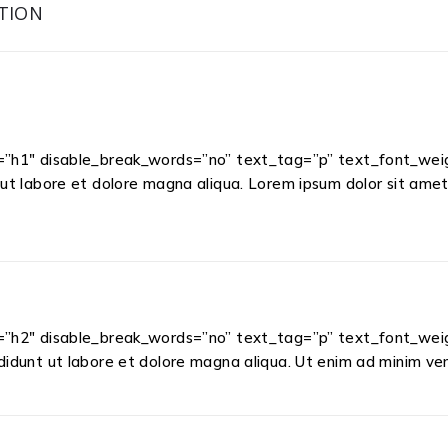
TION
g=”h1″ disable_break_words=”no” text_tag=”p” text_font_weig
 ut labore et dolore magna aliqua. Lorem ipsum dolor sit amet
g=”h2″ disable_break_words=”no” text_tag=”p” text_font_weig
didunt ut labore et dolore magna aliqua. Ut enim ad minim veni