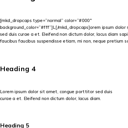
[mkd_dropcaps type=”normal” color=”#000″
background_color=”#fff”]L[/mkd_dropcaps]orem ipsum dolor s
sed duis curae a et. Eleifend non dictum dolor, lacus diam sap
faucibus faucibus suspendisse etiam, mi non, neque pretium s
Heading 4
Lorem ipsum dolor sit amet, congue porttitor sed duis
curae a et. Eleifend non dictum dolor, lacus diam.
Heading 5