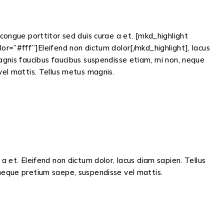
congue porttitor sed duis curae a et. [mkd_highlight
r=”#fff”]Eleifend non dictum dolor[/mkd_highlight], lacus
gnis faucibus faucibus suspendisse etiam, mi non, neque
el mattis. Tellus metus magnis.
a et. Eleifend non dictum dolor, lacus diam sapien. Tellus
neque pretium saepe, suspendisse vel mattis.