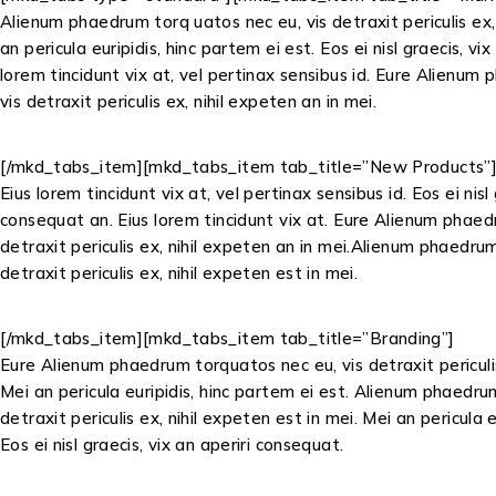
Alienum phaedrum torq uatos nec eu, vis detraxit periculis ex, 
an pericula euripidis, hinc partem ei est. Eos ei nisl graecis, vi
lorem tincidunt vix at, vel pertinax sensibus id. Eure Alienu
vis detraxit periculis ex, nihil expeten an in mei.
[/mkd_tabs_item][mkd_tabs_item tab_title=”New Products”
Eius lorem tincidunt vix at, vel pertinax sensibus id. Eos ei nisl 
consequat an. Eius lorem tincidunt vix at. Eure Alienum phaed
detraxit periculis ex, nihil expeten an in mei.Alienum phaedru
detraxit periculis ex, nihil expeten est in mei.
[/mkd_tabs_item][mkd_tabs_item tab_title=”Branding”]
Eure Alienum phaedrum torquatos nec eu, vis detraxit periculis
Mei an pericula euripidis, hinc partem ei est. Alienum phaedru
detraxit periculis ex, nihil expeten est in mei. Mei an pericula e
Eos ei nisl graecis, vix an aperiri consequat.