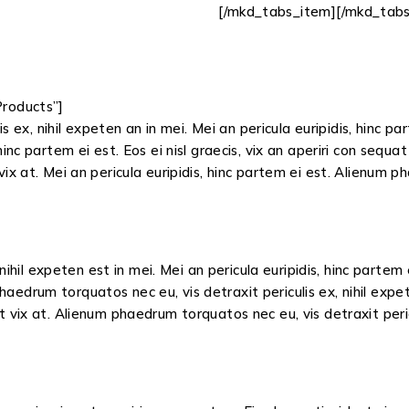
[/mkd_tabs_item][/mkd_tabs
roducts”]
s ex, nihil expeten an in mei. Mei an pericula euripidis, hinc 
 hinc partem ei est. Eos ei nisl graecis, vix an aperiri con sequat
t vix at. Mei an pericula euripidis, hinc partem ei est. Alienum 
hil expeten est in mei. Mei an pericula euripidis, hinc partem ei
haedrum torquatos nec eu, vis detraxit periculis ex, nihil expet
nt vix at. Alienum phaedrum torquatos nec eu, vis detraxit pericu