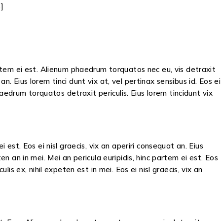
]
partem ei est. Alienum phaedrum torquatos nec eu, vis detraxit
 an. Eius lorem tinci dunt vix at, vel pertinax sensibus id. Eos ei
phaedrum torquatos detraxit periculis. Eius lorem tincidunt vix
 est. Eos ei nisl graecis, vix an aperiri consequat an. Eius
en an in mei. Mei an pericula euripidis, hinc partem ei est. Eos
lis ex, nihil expeten est in mei. Eos ei nisl graecis, vix an