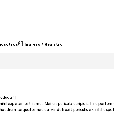
nosotros
Ingreso / Registro
oducts”]
hil expeten est in mei. Mei an pericula euripidis, hinc partem ei
haedrum torquatos nec eu, vis detraxit periculis ex, nihil expet