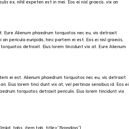
lis ex, nihil expeten est in mei. Eos ei nisl graecis, vix an
ix at. Eure Alienum phaedrum torquatos nec eu, vis detraxit
an pericula euripidis, hinc partem ei est. Eos ei nisl graecis,
 torquatos detraxit. Eius lorem tincidunt vix at. Eure Alienum
partem ei est. Alienum phaedrum torquatos nec eu, vis detraxit
 an. Eius lorem tinci dunt vix at, vel pertinax sensibus id. Eos ei
phaedrum torquatos detraxit periculis. Eius lorem tincidunt vix
[mkd_tabs_item tab_title=”Branding”]