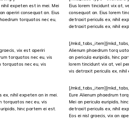
nihil expeten est in mei. Mei
Eius lorem tincidunt vix at, ve
x an aperiri consequat an. Eius
consequat an. Eius lorem tin
m phaedrum torquatos nec eu,
detraxit periculis ex, nihil 
detraxit periculis ex, nihil ex
]
[/mkd_tabs_item][mkd_tabs_
graecis, vix est aperiri
Alienum phaedrum torq uatos n
rum torquatos nec eu, vis
an pericula euripidis, hinc pa
m torquatos nec eu, vis
lorem tincidunt vix at, vel 
vis detraxit periculis ex, nihi
[/mkd_tabs_item][mkd_tabs_
 ex, nihil expeten an in mei.
Eure Alienum phaedrum torquat
m torquatos nec eu, vis
Mei an pericula euripidis, hi
uripidis, hinc partem ei est.
detraxit periculis ex, nihil e
Eos ei nisl graecis, vix an ap