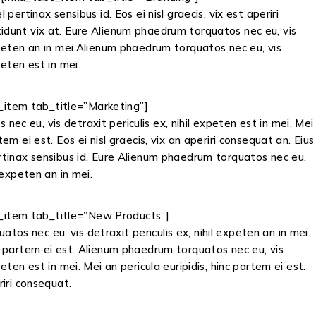
l pertinax sensibus id. Eos ei nisl graecis, vix est aperiri
cidunt vix at. Eure Alienum phaedrum torquatos nec eu, vis
expeten an in mei.Alienum phaedrum torquatos nec eu, vis
peten est in mei.
item tab_title=”Marketing”]
ec eu, vis detraxit periculis ex, nihil expeten est in mei. Mei
rtem ei est. Eos ei nisl graecis, vix an aperiri consequat an. Eius
pertinax sensibus id. Eure Alienum phaedrum torquatos nec eu,
l expeten an in mei.
item tab_title=”New Products”]
os nec eu, vis detraxit periculis ex, nihil expeten an in mei.
nc partem ei est. Alienum phaedrum torquatos nec eu, vis
xpeten est in mei. Mei an pericula euripidis, hinc partem ei est.
eriri consequat.