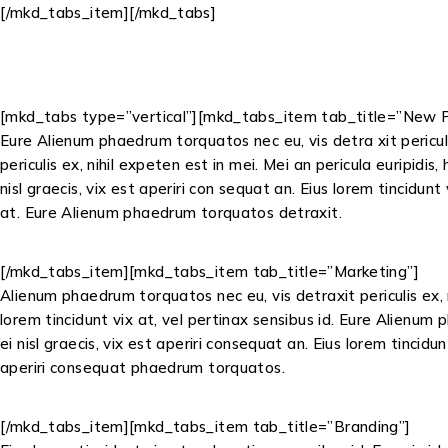
[/mkd_tabs_item][/mkd_tabs]
[mkd_tabs type=”vertical”][mkd_tabs_item tab_title=”New P
Eure Alienum phaedrum torquatos nec eu, vis detra xit periculi
periculis ex, nihil expeten est in mei. Mei an pericula euripidis,
nisl graecis, vix est aperiri con sequat an. Eius lorem tincidun
at. Eure Alienum phaedrum torquatos detraxit.
[/mkd_tabs_item][mkd_tabs_item tab_title=”Marketing”]
Alienum phaedrum torquatos nec eu, vis detraxit periculis ex, ni
lorem tincidunt vix at, vel pertinax sensibus id. Eure Alienum p
ei nisl graecis, vix est aperiri consequat an. Eius lorem tincidu
aperiri consequat phaedrum torquatos.
[/mkd_tabs_item][mkd_tabs_item tab_title=”Branding”]