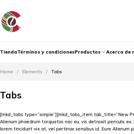
Tienda
Términos y condiciones
Productos
Acerca de 
Home
/
Elements
/
Tabs
Tabs
[mkd_tabs type=”simple”][mkd_tabs_item tab_title=”New Pr
Alienum phaedrum torquatos nec eu, vis detraxit periculis ex, ni
lorem tincidunt vix at, vel pertinax sensibus id. Eure Alienum p