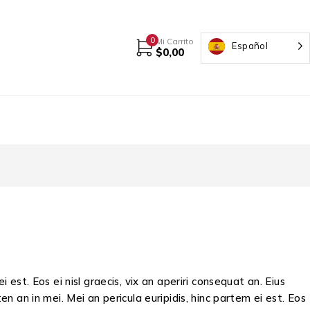
0
Mi Carrito
Español
$
0,00
 est. Eos ei nisl graecis, vix an aperiri consequat an. Eius
en an in mei. Mei an pericula euripidis, hinc partem ei est. Eos