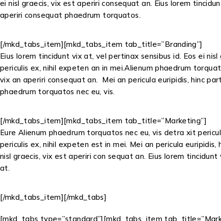
ei nisl graecis, vix est aperiri consequat an. Eius lorem tincidu
aperiri consequat phaedrum torquatos.
[/mkd_tabs_item][mkd_tabs_item tab_title=”Branding”]
Eius lorem tincidunt vix at, vel pertinax sensibus id. Eos ei ni
periculis ex, nihil expeten an in mei.Alienum phaedrum torquatos 
vix an aperiri consequat an. Mei an pericula euripidis, hinc pa
phaedrum torquatos nec eu, vis.
[/mkd_tabs_item][mkd_tabs_item tab_title=”Marketing”]
Eure Alienum phaedrum torquatos nec eu, vis detra xit periculi
periculis ex, nihil expeten est in mei. Mei an pericula euripidis,
nisl graecis, vix est aperiri con sequat an. Eius lorem tincidun
at.
[/mkd_tabs_item][/mkd_tabs]
[mkd_tabs type=”standard”][mkd_tabs_item tab_title=”Mark