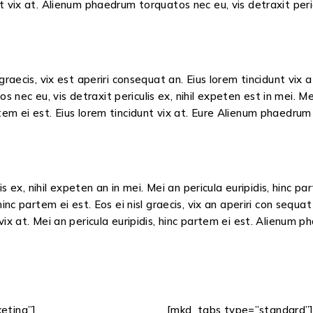
nt vix at. Alienum phaedrum torquatos nec eu, vis detraxit pericu
sl graecis, vix est aperiri consequat an. Eius lorem tincidunt v
nec eu, vis detraxit periculis ex, nihil expeten est in mei. Mei 
rtem ei est. Eius lorem tincidunt vix at. Eure Alienum phaedrum
s ex, nihil expeten an in mei. Mei an pericula euripidis, hinc 
 hinc partem ei est. Eos ei nisl graecis, vix an aperiri con sequat
t vix at. Mei an pericula euripidis, hinc partem ei est. Alienum 
eting”]
[mkd_tabs type=”standard”]